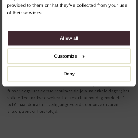
provided to them or that they’ve collected from your use
of their services.
Fronsrimpel
Heb jij last van
fronsrimpels
die je een vermoeide of boze
Allow all
uitstraling geven? Bij DokterEs behandelen we fronslijnen snel
en effectief met botox: de meest gekozen en geschikte
behandeling voor dit gebied. Na de behandeling ziet je huid er
Customize
gladder en ontspannen uit, terwijl je natuurlijke
gezichtsuitdrukking behouden blijft.
Deny
Een botoxbehandeling van de frons zorgt bovendien voor een
subtiele lift van de wenkbrauwen, waardoor je blik opener en
frisser oogt. Het eerste resultaat zie je al na enkele dagen; het
volle effect na twee weken. Het resultaat houdt gemiddeld 3
tot 6 maanden aan — veilig uitgevoerd door onze ervaren
artsen, zonder hersteltijd.