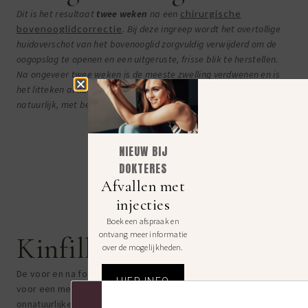
Dit is het resultaat
twee weken
na een
chirurgische
bovenooglidcorrectie
. Bij deze ingreep wordt het overtollige
huidoverschot van het bovenooglid zorgvuldig verwijderd om de
oogopslag te openen en een uitgeruste, frisse blik te herstellen.
Na ongeveer twee weken is de meeste zwelling verdwenen en is
het litteken al nauwelijks zichtbaar. De blik oogt gelift en
natuurlijk, met behoud van de eigen expressie.
NIEUW BIJ
DOKTERES
Afvallen met
injecties
Boek een afspraak en
ontvang meer informatie
Kinfiller
over de mogelijkheden.
De voor en na foto’s laten duidelijk zien hoe kin fillers zorgen
HIER INFO
voor een meer gedefinieerd en gebalanceerd gezicht, zonder
onnatuurlijke effecten.