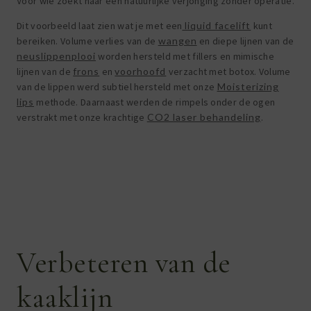
Voor wie zoekt naar een natuurlijke verjonging zonder operatie.
Dit voorbeeld laat zien wat je met een
liquid facelift
kunt
bereiken. Volume verlies van de
wangen
en diepe lijnen van de
neuslippenplooi
worden hersteld met fillers en mimische
lijnen van de
frons
en
voorhoofd
verzacht met botox. Volume
van de lippen werd subtiel hersteld met onze
Moisterizing
lips
methode. Daarnaast werden de rimpels onder de ogen
verstrakt met onze krachtige
CO2 laser behandeling
.
Verbeteren van de
kaaklijn