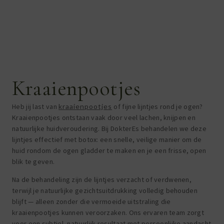
Kraaienpootjes
Heb jij last van
kraaienpootjes
of fijne lijntjes rond je ogen?
Kraaienpootjes ontstaan vaak door veel lachen, knijpen en
natuurlijke huidveroudering. Bij DokterEs behandelen we deze
lijntjes effectief met botox: een snelle, veilige manier om de
huid rondom de ogen gladder te maken en je een frisse, open
blik te geven.
Na de behandeling zijn de lijntjes verzacht of verdwenen,
terwijl je natuurlijke gezichtsuitdrukking volledig behouden
blijft — alleen zonder die vermoeide uitstraling die
kraaienpootjes kunnen veroorzaken. Ons ervaren team zorgt
voor een subtiel, natuurlijk resultaat met persoonlijke aandacht