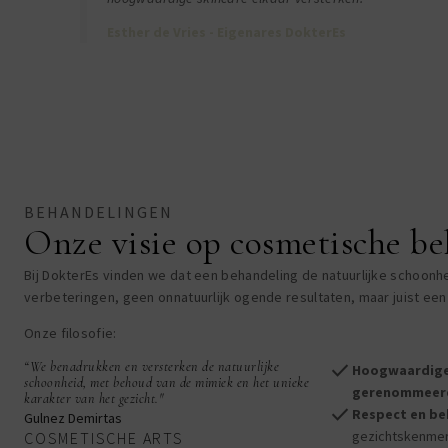
Esther de Vries - Eigenares DokterEs
BEHANDELINGEN
Onze visie op cosmetische b
Bij DokterEs vinden we dat een behandeling de natuurlijke schoonhei
verbeteringen, geen onnatuurlijk ogende resultaten, maar juist een 
Onze filosofie:
check
“We benadrukken en versterken de natuurlijke
Hoogwaardige,
schoonheid, met behoud van de mimiek en het unieke
gerenommeerd
karakter van het gezicht."
check
Respect en be
Gulnez Demirtas
gezichtskenmerk
COSMETISCHE ARTS