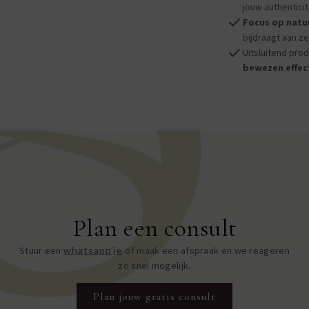
jouw authenticit
check
Focus op natuu
bijdraagt aan z
check
Uitsluitend pro
bewezen effecti
Plan een consult
Stuur een
whatsapp’je
of maak een afspraak en we reageren
zo snel mogelijk.
Plan jouw gratis consult