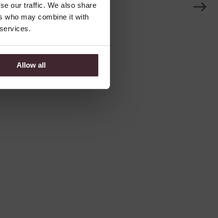
D
se our traffic. We also share
u
ers who may combine it with
e
 services.
h
z
Allow all