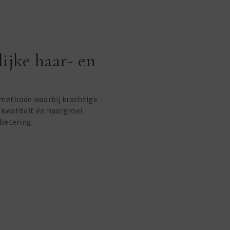
ijke haar- en
lmethode waarbij krachtige
kwaliteit én haargroei
betering.