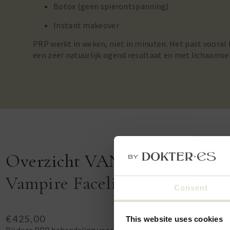
Botox (geen spierontspanning)
Instant makeover
PRP werkt in weken, niet in minuten. Het past vooral 
een zeer natuurlijk ogend resultaat en met lichaamse
Overzicht VAN PRP BEHA
Vampire Facelift
Consent
€425,00
This website uses cookies