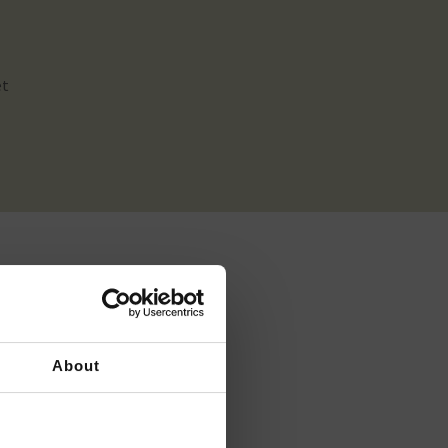
et
About