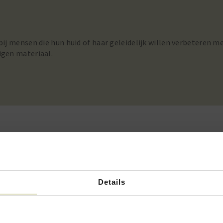
bij mensen die hun huid of haar geleidelijk willen verbeteren m
igen materiaal.
NDELINGEN
Details