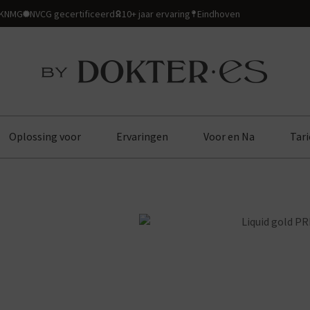
 KNMG
NVCG gecertificeerd
10+ jaar ervaring
Eindhoven
Oplossing voor
Ervaringen
Voor en Na
Tari