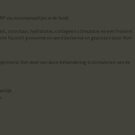
P via microkanaaltjes in de huid)
it, structuur, hydratatie, collageen stimulatie en een frissere
mpire Facelift genoemd en werd beroemd en geprezen door Kim
jecteerd. Het doel van deze behandeling is stimuleren van de
urlijk
k.