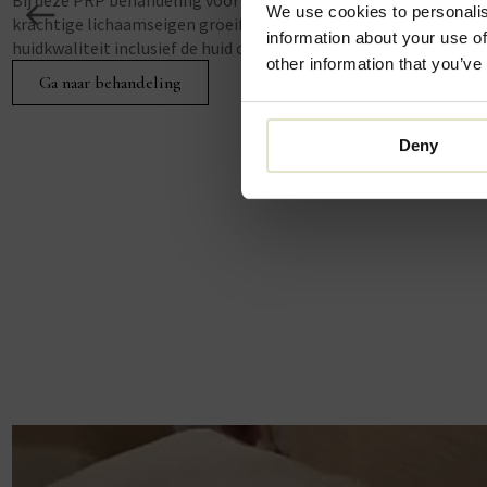
Bij deze PRP behandeling voor het gezicht stimuleren
We use cookies to personalis
krachtige lichaamseigen groeifactoren uit eigen bloed de
information about your use of
huidkwaliteit inclusief de huid onder de ogen.
other information that you’ve
Ga naar behandeling
Deny