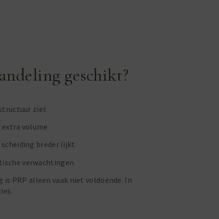
andeling geschikt?
estructuur ziet
r extra volume
 scheiding breder lijkt
stische verwachtingen
g is PRP alleen vaak niet voldoende. In
ies.