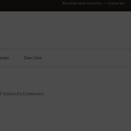
Afvallen met injecties — nieuw bij ›
even
Over Ons