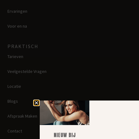
Ervaringen
Voor en na
PRAKTISCH
Tarieven
Veelgestelde Vragen
Locatie
Blogs
Afspraak Maken
Contact
NIEUW BIJ