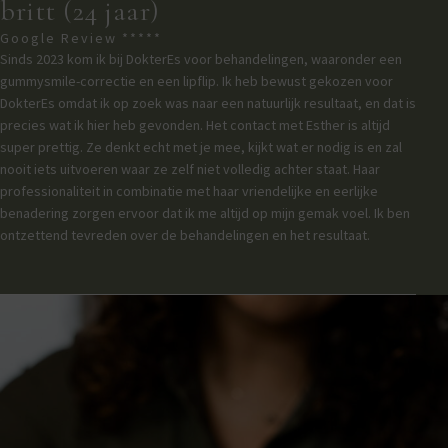
britt (24 jaar)
Google Review *****
Sinds 2023 kom ik bij DokterEs voor behandelingen, waaronder een
gummysmile-correctie en een lipflip. Ik heb bewust gekozen voor
DokterEs omdat ik op zoek was naar een natuurlijk resultaat, en dat is
precies wat ik hier heb gevonden. Het contact met Esther is altijd
super prettig. Ze denkt echt met je mee, kijkt wat er nodig is en zal
nooit iets uitvoeren waar ze zelf niet volledig achter staat. Haar
professionaliteit in combinatie met haar vriendelijke en eerlijke
benadering zorgen ervoor dat ik me altijd op mijn gemak voel. Ik ben
ontzettend tevreden over de behandelingen en het resultaat.