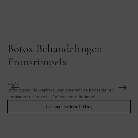
Botox Behandelingen
Fronsrimpels
W
€175
€2
Botox tussen de wenkbrauwen ontspant de fronsspier en
Bot
vermindert de ‘boze blik’ of concentratierimpel.
Dit
Ga naar behandeling