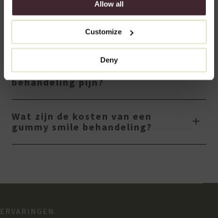
Allow all
met gespecialiseerde artsen met een groot expertise en staat
aandacht voor kwaliteit en jouw wensen centraal. Bijwerkingen
zijn zeldzaam en mild, zoals tijdelijke roodheid of lichte
Customize
zwelling op de injectieplaats.
Deny
Doet een gummy smile
behandeling pijn?
Wat zijn de kosten van een
gummy smile behandeling?
ERVARINGEN