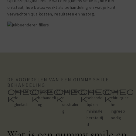
Op deze pagina lees je wat een gummy smile is, hoe het
ontstaat, hoe botox werkt als behandeling en wat je kunt
verwachten qua kosten, resultaten en nazorg.
DE VOORDELEN VAN EEN GUMMY SMILE
BEHANDELING
chec
chec
chec
chec
chec
Verbeter
Pijnloze
Natuurlijk
Korte
Geen
k
k
k
k
k
de
behandeli
e
behandel
chirurgisc
glimlach
ng
uitstralin
tijd en
he
g
minimale
ingreep
hersteltij
nodig
d
Wat is een gummy smile en