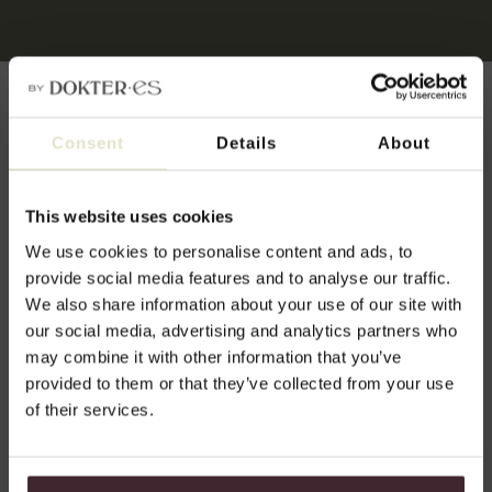
Consent
Details
About
Veelgestelde vragen
We snappen dat je mogelijk nog vragen hebt. Bel
This website uses cookies
ons gerust of lees hieronder de vragen die wij
We use cookies to personalise content and ads, to
regelmatig krijgen.
provide social media features and to analyse our traffic.
We also share information about your use of our site with
our social media, advertising and analytics partners who
Zijn er risico's of bijwerkingen
may combine it with other information that you’ve
aan een gummy smile
provided to them or that they’ve collected from your use
behandeling?
of their services.
Botox is veilig wanneer het wordt uitgevoerd door een ervaren
en gekwalificeerde arts. Bij DokterEs werken wij uitsluitend