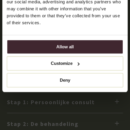
our social media, advertising and analytics partners who
may combine it with other information that you’ve
provided to them or that they’ve collected from your use
of their services.
RESULTAAT
Verloop van de
Allow all
behandeling tegen rimpels
Customize
op de bovenlip
Benieuwd naar hoe een behandeling voor bovenlip fillers bij
Deny
DokterEs verloopt?
Stap 1: Persoonlijke consult
Stap 2: De behandeling