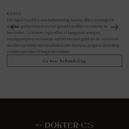
€2000
€1
Een liquid facelift is een behandeling waarbij fillers strategisch
Bij 
worden geïnjecteerd om het gezicht te liften en volume te
het 
herstellen. Zo kunnen ingevallen of hangende wangen,
zac
neuslippenplooi en kaaklijn subtiel worden gelift en de contouren
beh
worden hersteld. Het resultaat is een frissere, jongere uitstraling
en 
zonder operatie of lange hersteltijd.
Ga naar behandeling