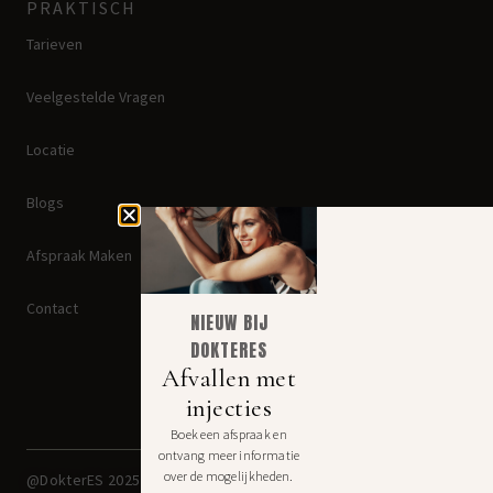
PRAKTISCH
Tarieven
Veelgestelde Vragen
Locatie
Blogs
Afspraak Maken
Contact
NIEUW BIJ
DOKTERES
Afvallen met
injecties
Boek een afspraak en
ontvang meer informatie
Disclaimer: Jezelf mooier
over de mogelijkheden.
@DokterES 2025
maken kan lelijk uitpakken. Een