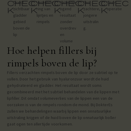
chec
chec
chec
chec
chec
Direct
Verminde
Natuurlijk
Een
Geen
k
k
k
k
k
zichtbaar
ring van
ogend
zachtere,
operatie
gladder
lijntjes en
resultaat
jongere
gebied
rimpels
zonder
uitstralin
boven de
overdrev
g.
lip
en
volume
Hoe helpen fillers bij
rimpels boven de lip?
Fillers verzachten rimpels boven de lip door ze subtiel op te
vullen. Door het gebruik van hyaluronzuur wordt de huid
gehydrateerd en gladder. Het resultaat wordt soms
gecombineerd met het subtiel behandelen van de lippen met
lipfiller. Dit omdat volumeverlies van de lippen een van de
oorzaken is van de rimpels rondom de mond. Bij DokterEs
zullen we behandelingen waarbij lippen een onnatuurlijke
uitstraling krijgen of de huid boven de lip onnatuurlijk boller
gaat ogen ten allertijde voorkomen.