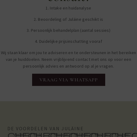
1. Intake en huidanalyse
2. Beoordeling of Juläine geschikt is
3. Persoonlijk behandelplan (aantal sessies)
4. Duidelijke prijsinschatting vooraf
Wij staan klaar om jou te adviseren en te ondersteunen in het bereiken
van je huiddoelen. Neem vrijblijvend contact met ons op voor een
persoonlijk advies en antwoord op al je vragen.
VRAAG VIA WHATSAPP
DE VOORDELEN VAN JULÄINE
chec
chec
chec
chec
chec
che
Verbet
Ook
Stimule
Subtiel
Geschi
Langdu