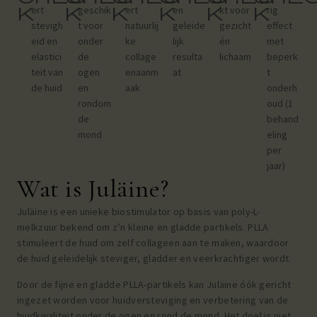
k
k
k
k
k
k
ert
geschik
ert
en
kt voor
rig
stevigh
t voor
natuurlij
geleide
gezicht
effect
eid en
onder
ke
lijk
én
met
elastici
de
collage
resulta
lichaam
beperk
teit van
ogen
enaanm
at
t
de huid
en
aak
onderh
rondom
oud (1
de
behand
mond
eling
per
jaar)
Wat is Juläine?
Juläine is een unieke biostimulator op basis van poly-L-
melkzuur bekend om z’n kleine en gladde partikels. PLLA
stimuleert de huid om zelf collageen aan te maken, waardoor
de huid geleidelijk steviger, gladder en veerkrachtiger wordt.
Door de fijne en gladde PLLA-partikels kan Juläine óók gericht
ingezet worden voor huidversteviging en verbetering van de
huidkwaliteit
onder de ogen
en
rond de mond
. Het doel is niet