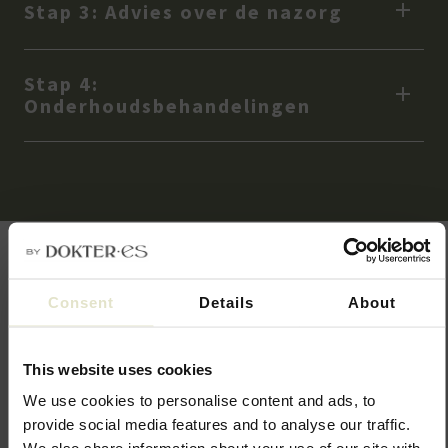
Stap 3: Advies over de nazorg
Stap 4:
Onderhoudsbehandelingen
Consent
Details
About
De kracht van combinatie
Juläine is goed te combineren met andere huidverbeterende
This website uses cookies
behandelingen.
We use cookies to personalise content and ads, to
Waar Juläine de collageenaanmaak in de diepere huidlagen
provide social media features and to analyse our traffic.
stimuleert, richten andere behandelingen zich meer op