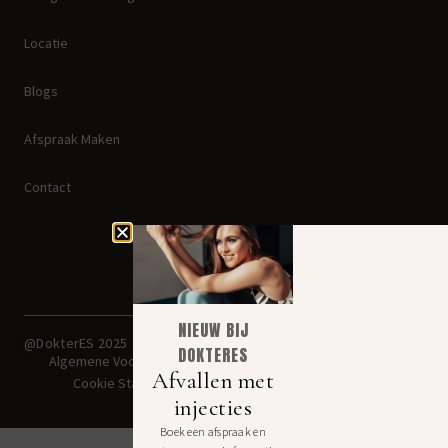
Locatie
Blogs
Afspraak Maken
Contact
NIEUW BIJ
Disclaimer: Jezelf mooier
@DokterES 2025
maken kan lelijk uitpakken. Een
DOKTERES
geslaagde ingreep begint bij
Algemene Voorwaarden
een goede arts.
Afvallen met
Cookie Statement
injecties
Boek een afspraak en