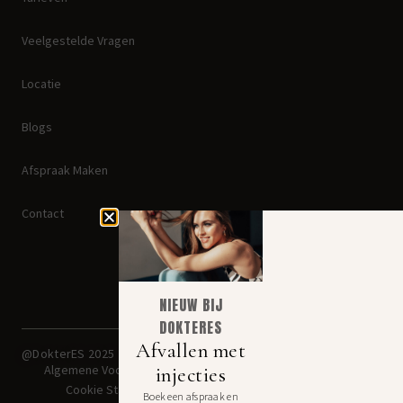
Veelgestelde Vragen
Locatie
Blogs
Afspraak Maken
Contact
NIEUW BIJ
DOKTERES
Disclaimer: Jezelf mooier
Afvallen met
@DokterES 2025
maken kan lelijk uitpakken. Een
geslaagde ingreep begint bij
Algemene Voorwaarden
injecties
een goede arts.
Cookie Statement
Boek een afspraak en