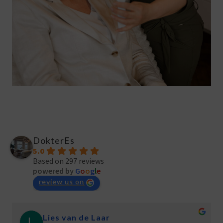
DokterEs
5.0
Based on 297 reviews
powered by
G
o
o
g
l
e
review us on
Lies van de Laar