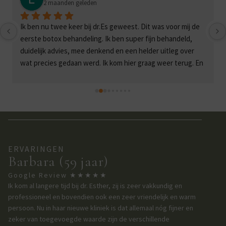
2 maanden geleden
Ik ben nu twee keer bij dr.Es geweest. Dit was voor mij de 
eerste botox behandeling. Ik ben super fijn behandeld, 
duidelijk advies, mee denkend en een helder uitleg over 
wat precies gedaan werd. Ik kom hier graag weer terug. En 
niet geheel onbelangrijk: een mooie en schone hygiënische 
zaak.
ERVARINGEN
Barbara (59 jaar)
Google Review ★★★★★
Ik kom al langere tijd bij dr. Esther, zij is zeer vakkundig en
professioneel en bovendien ook een zeer vriendelijk en warm
persoon. Nu in haar nieuwe kliniek is dat allemaal nóg fijner en
zeker van toegevoegde waarde zijn de verschillende