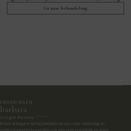
beh
Ga naar behandeling
resu
ERVARINGEN
barbara
Google Review *****
Ik kom al langere tijd bij DokterEs en zij is zeer vakkundig en
professioneel en bovendien ook een zeer vriendelijk en warm