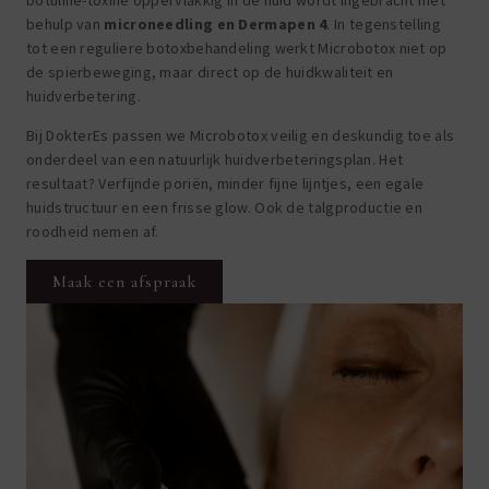
botuline-toxine oppervlakkig in de huid wordt ingebracht met
behulp van
microneedling en Dermapen 4
. In tegenstelling
tot een reguliere botoxbehandeling werkt Microbotox niet op
de spierbeweging, maar direct op de huidkwaliteit en
huidverbetering.
Bij DokterEs passen we Microbotox veilig en deskundig toe als
onderdeel van een natuurlijk huidverbeteringsplan. Het
resultaat? Verfijnde poriën, minder fijne lijntjes, een egale
huidstructuur en een frisse glow. Ook de talgproductie en
roodheid nemen af.
Maak een afspraak