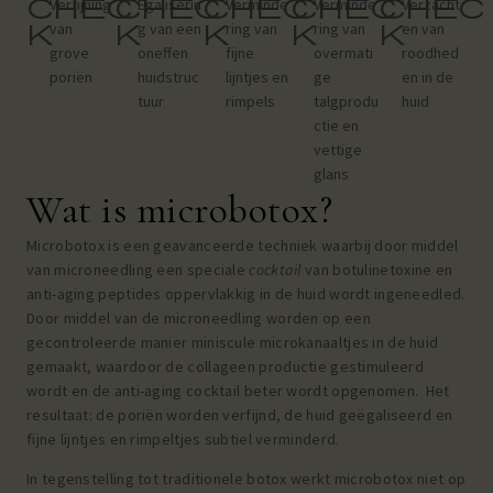
chec
chec
chec
chec
chec
Verfijning
Egaliserin
Verminde
Verminde
Verzacht
k
k
k
k
k
van
g van een
ring van
ring van
en van
grove
oneffen
fijne
overmati
roodhed
poriën
huidstruc
lijntjes en
ge
en in de
tuur
rimpels
talgprodu
huid
ctie en
vettige
glans
Wat is microbotox?
Microbotox is een geavanceerde techniek waarbij door middel
van microneedling een speciale
cocktail
van botulinetoxine en
anti-aging peptides oppervlakkig in de huid wordt ingeneedled.
Door middel van de microneedling worden op een
gecontroleerde manier miniscule microkanaaltjes in de huid
gemaakt, waardoor de collageen productie gestimuleerd
wordt en de anti-aging cocktail beter wordt opgenomen. Het
resultaat: de poriën worden verfijnd, de huid geëgaliseerd en
fijne lijntjes en rimpeltjes subtiel verminderd.
In tegenstelling tot traditionele botox werkt microbotox niet op