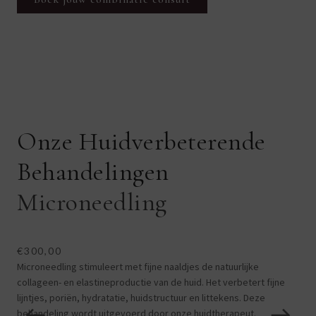
Onze Huidverbeterende
Behandelingen
Microneedling
L
€300,00
€1
Microneedling stimuleert met fijne naaldjes de natuurlijke
Lase
collageen- en elastineproductie van de huid. Het verbetert fijne
kaa
lijntjes, poriën, hydratatie, huidstructuur en littekens. Deze
inge
behandeling wordt uitgevoerd door onze huidtherapeut.
vet