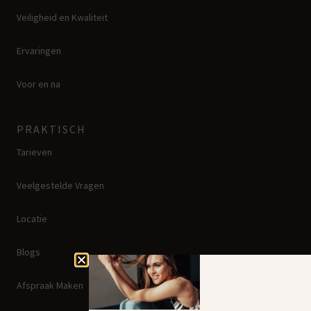
Veiligheid en Kwaliteit
Ervaringen
Voor en na
PRAKTISCH
Tarieven
Veelgestelde Vragen
Locatie
Blogs
Afspraak Maken