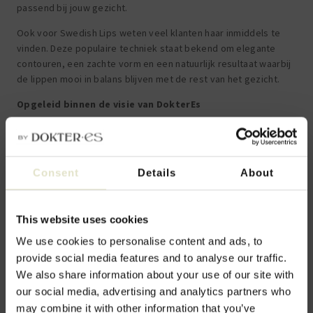
passend bij jouw gezicht.
Ook voor Swedish Lips weten veel klanten haar inmiddels te
vinden. Deze populaire techniek staat bekend om elegante
contouren, een zachte vorm en een natuurlijk resultaat waarbij
de lippen mooi in balans blijven met de rest van het gezicht.
Opgeleid binnen de visie van DokterEs
Binnen DokterEs heeft Nina een uitgebreid intern
opleidingstraject doorlopen onder begeleiding van dr. Esther
de Vries.
Consent
Details
About
Daardoor werkt zij volgens dezelfde visie waar DokterEs
bekend om staat: geen overbehandeling, geen trends najagen,
maar natuurlijke resultaten waarbij je eruitziet als een
This website uses cookies
uitgeruste en frisse versie van jezelf.
We use cookies to personalise content and ads, to
Deskundig én benaderbaar
provide social media features and to analyse our traffic.
We also share information about your use of our site with
Met haar Limburgse flair, zorgvuldige werkwijze en verfijnde
our social media, advertising and analytics partners who
esthetische blik weet zij medische precisie te combineren met
may combine it with other information that you’ve