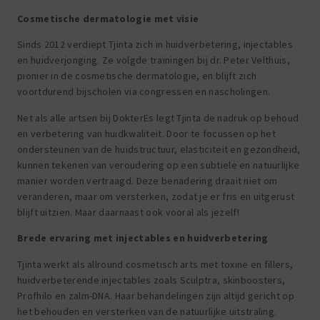
Cosmetische dermatologie met visie
Sinds 2012 verdiept Tjinta zich in huidverbetering, injectables
en huidverjonging. Ze volgde trainingen bij dr. Peter Velthuis,
pionier in de cosmetische dermatologie, en blijft zich
voortdurend bijscholen via congressen en nascholingen.
Net als alle artsen bij DokterEs legt Tjinta de nadruk op behoud
en verbetering van huidkwaliteit. Door te focussen op het
ondersteunen van de huidstructuur, elasticiteit en gezondheid,
kunnen tekenen van veroudering op een subtiele en natuurlijke
manier worden vertraagd. Deze benadering draait niet om
veranderen, maar om versterken, zodat je er fris en uitgerust
blijft uitzien. Maar daarnaast ook vooral als jezelf!
Brede ervaring met injectables en huidverbetering
Tjinta werkt als allround cosmetisch arts met toxine en fillers,
huidverbeterende injectables zoals Sculptra, skinboosters,
Profhilo en zalm-DNA. Haar behandelingen zijn altijd gericht op
het behouden en versterken van de natuurlijke uitstraling.