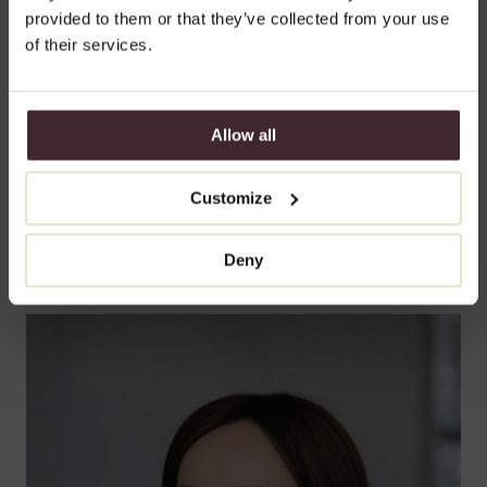
een warme en persoonlijke aanpak.
provided to them or that they’ve collected from your use
Of je nu komt voor een bovenooglidcorrectie, Swedish Lips of
of their services.
een cosmetisch consult: bij Nina draait het niet om veranderen
wie je bent, maar om het versterken van wat al mooi aanwezig
is.
Allow all
Customize
Deny