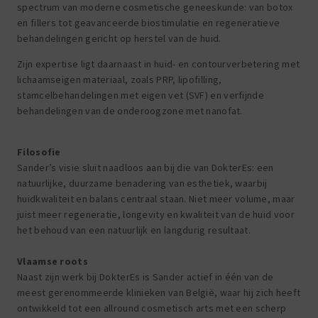
spectrum van moderne cosmetische geneeskunde: van botox
en fillers tot geavanceerde biostimulatie en regeneratieve
behandelingen gericht op herstel van de huid.
Zijn expertise ligt daarnaast in huid- en contourverbetering met
lichaamseigen materiaal, zoals PRP, lipofilling,
stamcelbehandelingen met eigen vet (SVF) en verfijnde
behandelingen van de onderoogzone met nanofat.
Filosofie
Sander’s visie sluit naadloos aan bij die van DokterEs: een
natuurlijke, duurzame benadering van esthetiek, waarbij
huidkwaliteit en balans centraal staan. Niet meer volume, maar
juist meer regeneratie, longevity en kwaliteit van de huid voor
het behoud van een natuurlijk en langdurig resultaat.
Vlaamse roots
Naast zijn werk bij DokterEs is Sander actief in één van de
meest gerenommeerde klinieken van België, waar hij zich heeft
ontwikkeld tot een allround cosmetisch arts met een scherp