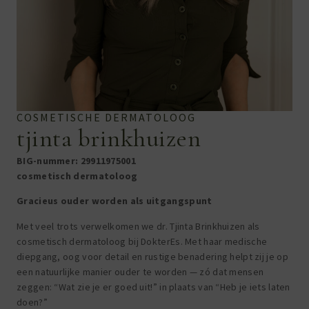
COSMETISCHE DERMATOLOOG
tjinta brinkhuizen
BIG-nummer:
29911975001
cosmetisch dermatoloog
Gracieus ouder worden als uitgangspunt
Met veel trots verwelkomen we dr. Tjinta Brinkhuizen als
cosmetisch dermatoloog bij DokterEs. Met haar medische
diepgang, oog voor detail en rustige benadering helpt zij je op
een natuurlijke manier ouder te worden — zó dat mensen
zeggen: “Wat zie je er goed uit!” in plaats van “Heb je iets laten
doen?”