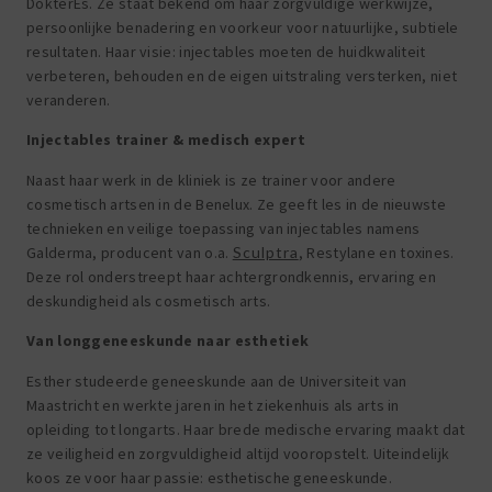
DokterEs. Ze staat bekend om haar zorgvuldige werkwijze,
persoonlijke benadering en voorkeur voor natuurlijke, subtiele
resultaten. Haar visie: injectables moeten de huidkwaliteit
verbeteren, behouden en de eigen uitstraling versterken, niet
veranderen.
Injectables trainer & medisch expert
Naast haar werk in de kliniek is ze trainer voor andere
cosmetisch artsen in de Benelux. Ze geeft les in de nieuwste
technieken en veilige toepassing van injectables namens
Galderma, producent van o.a.
Sculptra
, Restylane en toxines.
Deze rol onderstreept haar achtergrondkennis, ervaring en
deskundigheid als cosmetisch arts.
Van longgeneeskunde naar esthetiek
Esther studeerde geneeskunde aan de Universiteit van
Maastricht en werkte jaren in het ziekenhuis als arts in
opleiding tot longarts. Haar brede medische ervaring maakt dat
ze veiligheid en zorgvuldigheid altijd vooropstelt. Uiteindelijk
koos ze voor haar passie: esthetische geneeskunde.