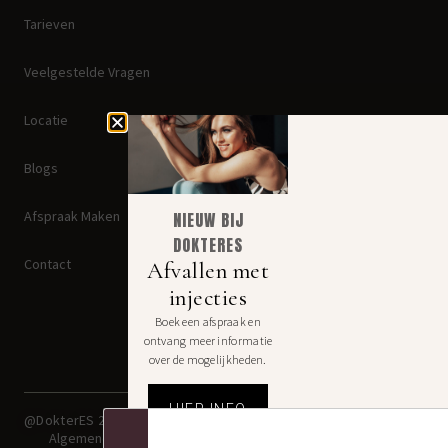
Tarieven
Veelgestelde Vragen
Locatie
Blogs
Afspraak Maken
NIEUW BIJ
DOKTERES
Contact
Afvallen met
injecties
Boek een afspraak en
ontvang meer informatie
over de mogelijkheden.
Disclaimer: Jezelf mooier
HIER INFO
@DokterES 2025
maken kan lelijk uitpakken. Een
geslaagde ingreep begint bij
Algemene Voorwaarden