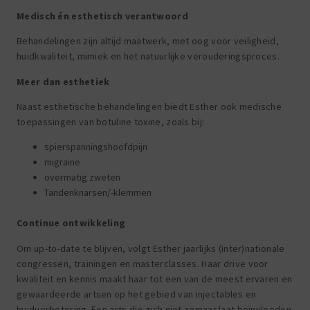
Medisch én esthetisch verantwoord
Behandelingen zijn altijd maatwerk, met oog voor veiligheid,
huidkwaliteit, mimiek en het natuurlijke verouderingsproces.
Meer dan esthetiek
Naast esthetische behandelingen biedt Esther ook medische
toepassingen van botuline toxine, zoals bij:
spierspanningshoofdpijn
migraine
overmatig zweten
Tandenknarsen/-klemmen
Continue ontwikkeling
Om up-to-date te blijven, volgt Esther jaarlijks (inter)nationale
congressen, trainingen en masterclasses. Haar drive voor
kwaliteit en kennis maakt haar tot een van de meest ervaren en
gewaardeerde artsen op het gebied van injectables en
huidverbetering. Een arts die zich niet zomaar laat beïnvloeden