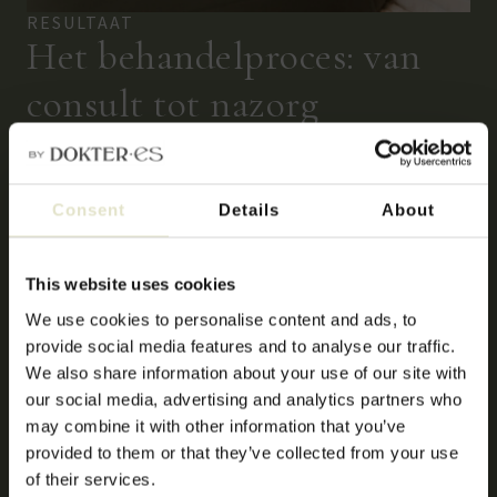
RESULTAAT
Het behandelproces: van
consult tot nazorg
Stap 1: persoonlijk consult
Consent
Details
About
Alles begint met een persoonlijk consult van 20-30 minuten. We
bespreken jouw wensen, medische achtergrond en
This website uses cookies
verwachtingen en beoordelen huid, volume en
lichaamsverhoudingen. Je krijgt een eerlijk advies en een
We use cookies to personalise content and ads, to
persoonlijk behandelplan.
provide social media features and to analyse our traffic.
We also share information about your use of our site with
our social media, advertising and analytics partners who
Stap 2: de behandeling
may combine it with other information that you’ve
provided to them or that they’ve collected from your use
of their services.