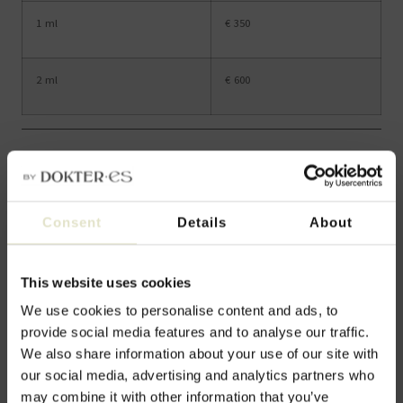
1 ml
€ 350
2 ml
€ 600
Hoe lang blijft het resultaat van
een skinbooster behandeling
zichtbaar?
Consent
Details
About
This website uses cookies
We use cookies to personalise content and ads, to
provide social media features and to analyse our traffic.
We also share information about your use of our site with
our social media, advertising and analytics partners who
Kies voor een stralende,
may combine it with other information that you’ve