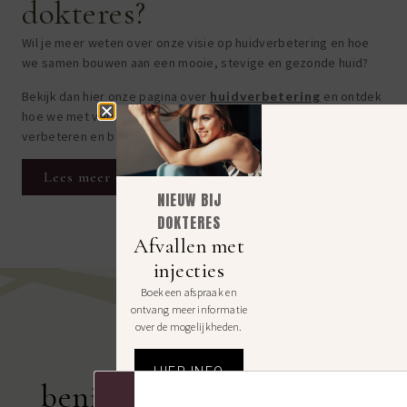
dokteres?
Wil je meer weten over onze visie op huidverbetering en hoe
we samen bouwen aan een mooie, stevige en gezonde huid?
Bekijk dan hier onze pagina over
huidverbetering
en ontdek
hoe we met verschillende technieken de huidkwaliteit
verbeteren en behouden.
Lees meer over huidverbetering bij dokteres
NIEUW BIJ
DOKTERES
Afvallen met
injecties
Boek een afspraak en
ontvang meer informatie
over de mogelijkheden.
HIER INFO
benieuwd wat we voor je