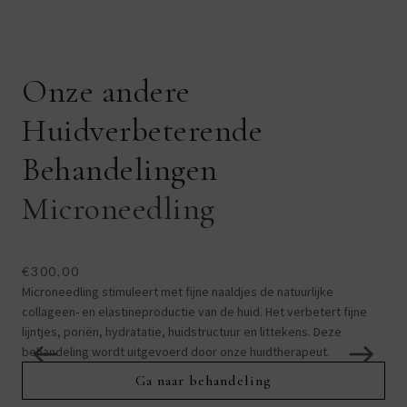
Onze andere
Huidverbeterende
Behandelingen
Microneedling
L
€300,00
€1
Microneedling stimuleert met fijne naaldjes de natuurlijke
Lase
collageen- en elastineproductie van de huid. Het verbetert fijne
kaa
lijntjes, poriën, hydratatie, huidstructuur en littekens. Deze
inge
behandeling wordt uitgevoerd door onze huidtherapeut.
vet
beh
Ga naar behandeling
resu