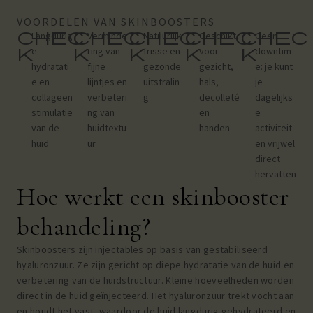
VOORDELEN VAN SKINBOOSTERS
chec
chec
chec
chec
chec
Langdurig
Verminde
Natuurlijk
Geschikt
Geen
k
k
k
k
k
e
ring van
frisse en
voor
downtim
hydratati
fijne
gezonde
gezicht,
e: je kunt
e en
lijntjes en
uitstralin
hals,
je
collageen
verbeteri
g
decolleté
dagelijks
stimulatie
ng van
en
e
van de
huidtextu
handen
activiteit
huid
ur
en vrijwel
direct
hervatten
Hoe werkt een skinbooster
behandeling?
Skinboosters zijn injectables op basis van gestabiliseerd
hyaluronzuur. Ze zijn gericht op diepe hydratatie van de huid en
verbetering van de huidstructuur. Kleine hoeveelheden worden
direct in de huid geïnjecteerd. Het hyaluronzuur trekt vocht aan
en houdt het vast, waardoor de huid langdurig gehydrateerd en