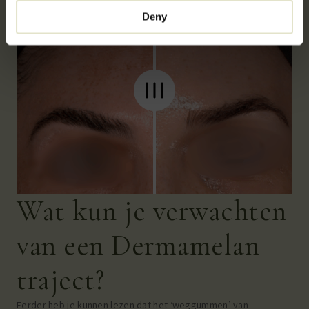
Deny
Wat kun je verwachten
van een Dermamelan
traject?
Eerder heb je kunnen lezen dat het ‘weggummen’ van