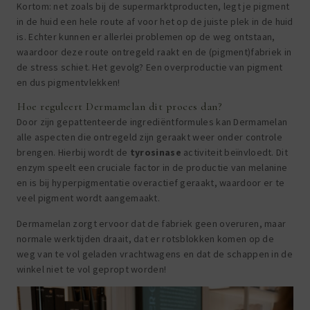
Kortom: net zoals bij de supermarktproducten, legt je pigment
in de huid een hele route af voor het op de juiste plek in de huid
is. Echter kunnen er allerlei problemen op de weg ontstaan,
waardoor deze route ontregeld raakt en de (pigment)fabriek in
de stress schiet. Het gevolg? Een overproductie van pigment
en dus pigmentvlekken!
Hoe reguleert Dermamelan dit proces dan?
Door zijn gepattenteerde ingrediëntformules kan Dermamelan
alle aspecten die ontregeld zijn geraakt weer onder controle
brengen. Hierbij wordt de
tyrosinase
activiteit beïnvloedt. Dit
enzym speelt een cruciale factor in de productie van melanine
en is bij hyperpigmentatie overactief geraakt, waardoor er te
veel pigment wordt aangemaakt.
Dermamelan zorgt ervoor dat de fabriek geen overuren, maar
normale werktijden draait, dat er rotsblokken komen op de
weg van te vol geladen vrachtwagens en dat de schappen in de
winkel niet te vol gepropt worden!