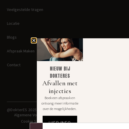
Veelgestelde Vragen
Locatie
Blogs
Afspraak Maken
Contact
NIEUW BIJ
DOKTERES
Afvallen met
injecties
Boek een afspraak en
ontvang meer informatie
Disclaimer: Jezelf mooier
over de mogelijkheden.
@DokterES 2025
maken kan lelijk uitpakken. Een
geslaagde ingreep begint bij
Algemene Voorwaarden
een goede arts.
Cookie Statement
HIER INFO