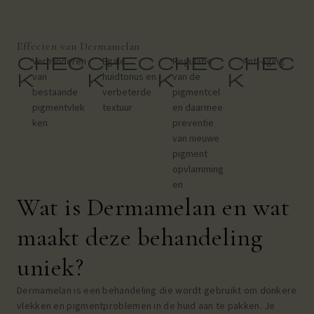
Effecten van Dermamelan
chec
chec
chec
chec
Verminderen
Egale
Regulatie
Anti-aging
k
k
k
k
van
huidtonus en
van de
bestaande
verbeterde
pigmentcel
pigmentvlek
textuur
en daarmee
ken
preventie
van nieuwe
pigment
opvlamming
en
Wat is Dermamelan en wat
maakt deze behandeling
uniek?
Dermamelan is een behandeling die wordt gebruikt om donkere
vlekken en pigmentproblemen in de huid aan te pakken. Je