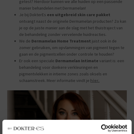
getest? Hierdoor kunnen we alle huiden op een passende
manier behandelen met Dermamelan!
Je bij DokterEs
een uitgebreid skin care pakket
ontvangt naast de originele Dermamelan producten? Zo kan
je op de juiste manier aan de slag met het thuistraject van
de behandeling zonder vervelende huidreacties.
We de
Dermamelan Home Treatment
juist ook in de
zomer gebruiken, om opvlammingen van pigment tegen te
gaan en de pigmentcellen onder controle te houden?
Er ook een speciale
Dermamelan Intimate
variant is: een
behandeling voor donkere verkleuringen en
pigmentvlekken in intieme zones zoals oksels en
schaamstreek. Meer informatie vindt je
hier.