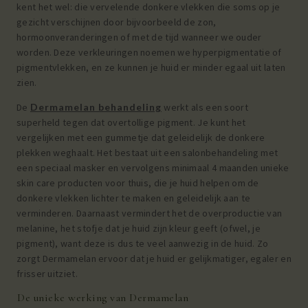
kent het wel: die vervelende donkere vlekken die soms op je
gezicht verschijnen door bijvoorbeeld de zon,
hormoonveranderingen of met de tijd wanneer we ouder
worden. Deze verkleuringen noemen we hyperpigmentatie of
pigmentvlekken, en ze kunnen je huid er minder egaal uit laten
zien.
De
Dermamelan behandeling
werkt als een soort
superheld tegen dat overtollige pigment. Je kunt het
vergelijken met een gummetje dat geleidelijk de donkere
plekken weghaalt. Het bestaat uit een salonbehandeling met
een speciaal masker en vervolgens minimaal 4 maanden unieke
skin care producten voor thuis, die je huid helpen om de
donkere vlekken lichter te maken en geleidelijk aan te
verminderen. Daarnaast vermindert het de overproductie van
melanine, het stofje dat je huid zijn kleur geeft (ofwel, je
pigment), want deze is dus te veel aanwezig in de huid. Zo
zorgt Dermamelan ervoor dat je huid er gelijkmatiger, egaler en
frisser uitziet.
De unieke werking van Dermamelan