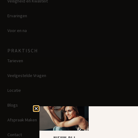
Veiligheid en Kwaliteit
Ervaringen
Voor en na
PRAKTISCH
Tarieven
Veelgestelde Vragen
Locatie
Blogs
Afspraak Maken
Contact